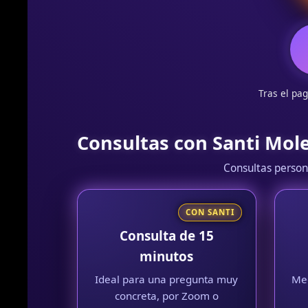
en
Pa
Pr
Tras el pa
Consultas con Santi Mol
Consultas person
CON SANTI
Consulta de 15
minutos
Ideal para una pregunta muy
Med
concreta, por Zoom o