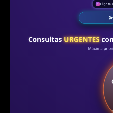
Elige tu
1
🔒
P
Consultas
URGENTES
con
Máxima priori
Me