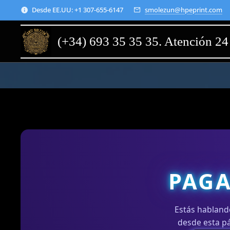
Desde EE.UU: +1 307-655-6147
smolezun@hpeprint.com
(+34) 693 35 35 35. Atención 24
PAGA
Estás habland
desde esta pá