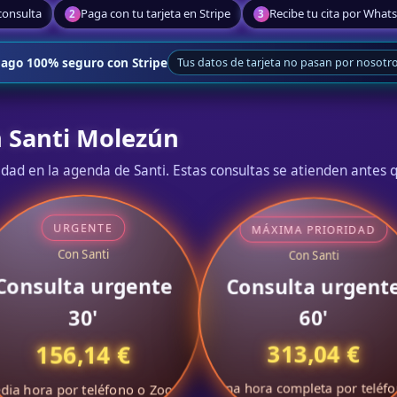
 consulta
Paga con tu tarjeta en Stripe
Recibe tu cita por What
2
3
ago 100% seguro con Stripe
Tus datos de tarjeta no pasan por nosotr
 Santi Molezún
dad en la agenda de Santi. Estas consultas se atienden antes 
URGENTE
MÁXIMA PRIORIDAD
Con Santi
Con Santi
Consulta urgente
Consulta urgent
30'
60'
313,04 €
156,14 €
Una hora completa por teléf
dia hora por teléfono o Zoom