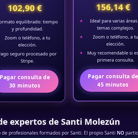
156,14 €
102,90 €
Ideal para varias áreas
ormato equilibrado: tiempo
temas complejos.
y profundidad.
Zoom o teléfono, a t
Zoom o teléfono, a tu
elección.
elección.
Muy recomendable si es
Pago seguro procesado por
primera consulta.
Stripe.
Pagar consulta d
Pagar consulta de
45 minutos
30 minutos
de expertos de Santi Molezún
 de profesionales formados por Santi. El propio Santi
NO
partic