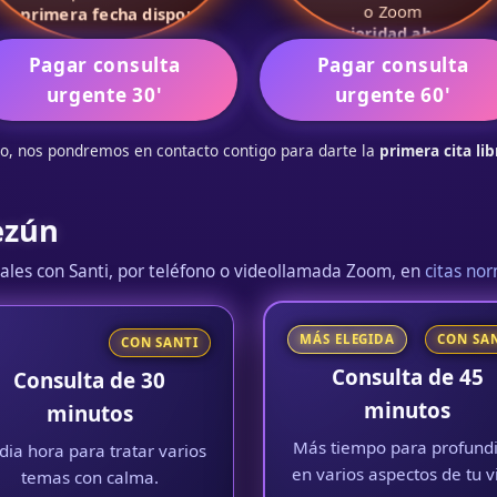
o Zoom
 la
primera fecha disponible
.
con
prioridad absoluta
.
ra 1–2 temas clave que no pueden
Pagar consulta
Pagar consulta
Para situaciones complejas o vari
esperar.
temas importantes.
urgente 30'
urgente 60'
ioridad sobre consultas normales.
Más tiempo para profundizar si
prisas.
go, nos pondremos en contacto contigo para darte la
primera cita lib
ezún
ales con Santi, por teléfono o videollamada Zoom, en
citas no
MÁS ELEGIDA
CON SA
CON SANTI
Consulta de 45
Consulta de 30
minutos
minutos
Más tiempo para profundi
ia hora para tratar varios
en varios aspectos de tu v
temas con calma.