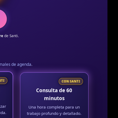
os
n
re
de Santi.
rmales de agenda
.
NTI
CON SANTI
Consulta de 60
minutos
zar
Una hora completa para un
ida.
trabajo profundo y detallado.