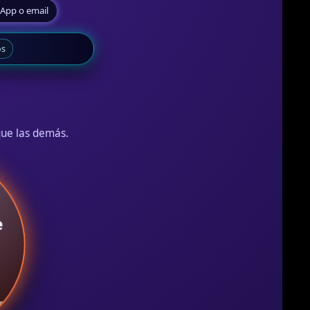
sApp o email
os
que las demás.
e
ono