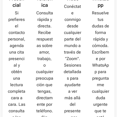
cial
ica
pp
Conéctat
Si
Consulta
e
Resuelve
prefieres
rápida y
conmigo
tus
el
directa.
desde
dudas de
contacto
Recibe
cualquier
forma
personal,
respuest
parte del
rápida y
agenda
as sobre
mundo a
cómoda.
una cita
amor,
través de
Escríbem
presenci
trabajo,
"Zoom".
e por
al y
o
Sesiones
WhatsAp
obtén
cualquier
detallada
p para
una
preocupa
s para
pregunta
lectura
ción que
ayudarte
rme
completa
tengas,
a ver
cualquier
cara a
directam
más allá
duda
cara. Las
ente por
del
urgente
consulta
teléfono.
presente
que te