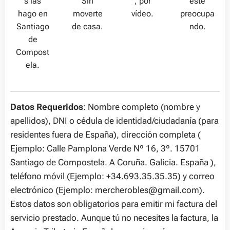
s las
Sin
, por
esté
hago en
moverte
vídeo.
preocupa
Santiago
de casa.
ndo.
de
Compost
ela.
Datos Requeridos
: Nombre completo (nombre y
apellidos), DNI o cédula de identidad/ciudadanía (para
residentes fuera de España), dirección completa (
Ejemplo: Calle Pamplona Verde Nº 16, 3º. 15701
Santiago de Compostela. A Coruña. Galicia. España ),
teléfono móvil (Ejemplo: +34.693.35.35.35) y correo
electrónico (Ejemplo: mercherobles@gmail.com).
Estos datos son obligatorios para emitir mi factura del
servicio prestado. Aunque tú no necesites la factura, la